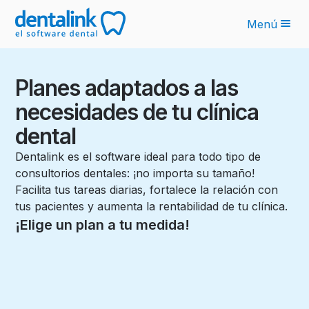
Menú
Funcionalidades
Planes adaptados a las
Novedades IA
necesidades de tu clínica
Planes
dental
Sobre nosotros
Dentalink es el software ideal para todo tipo de
consultorios dentales: ¡no importa su tamaño!
Blog
Facilita tus tareas diarias, fortalece la relación con
tus pacientes y aumenta la rentabilidad de tu clínica.
Recursos
¡Elige un plan a tu medida!
Latinoamérica
Ingresar
Solicita tu cotización