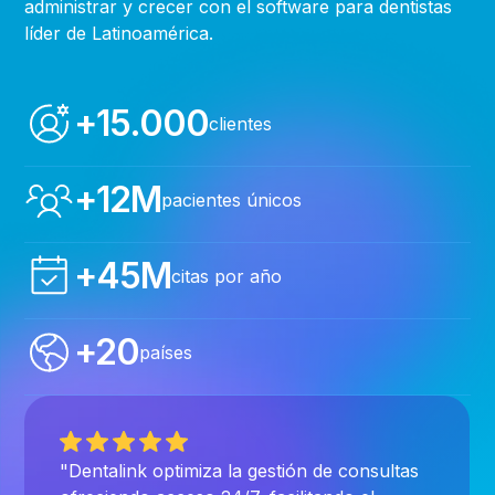
administrar y crecer con el software para dentistas
líder de Latinoamérica.
+15.000
clientes
+12M
pacientes únicos
+45M
citas por año
+20
países
"Dentalink optimiza la gestión de consultas