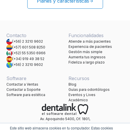
Planes y características
Contacto
Funcionalidades
(+56) 2 3210 9602
Atiende a más pacientes
Experiencia de pacientes
(+57) 601 508 8250
Gestión más simple
(+52) 55 5350 6966
Aumenta tus ingresos
(+34) 919 49 38 52
Fideliza a largo plazo
(+56) 2 3210 9602
Software
Recursos
Contactar a Ventas
Blog
Contactar a Soporte
Guías para odontólogos
Software para estética
Eventos y Lives
Académico
Av. Apoquindo 5400, Of. 1801,
Las Condes, Santiago de Chile.
Este sitio web almacena cookies en tu computador. Estas cookies
Una marca de Healthatom.