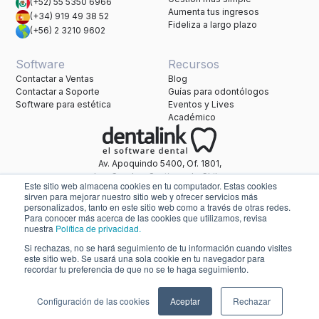
(+52) 55 5350 6966
Aumenta tus ingresos
(+34) 919 49 38 52
Fideliza a largo plazo
(+56) 2 3210 9602
Software
Recursos
Contactar a Ventas
Blog
Contactar a Soporte
Guías para odontólogos
Software para estética
Eventos y Lives
Académico
Av. Apoquindo 5400, Of. 1801,
Las Condes, Santiago de Chile.
Este sitio web almacena cookies en tu computador. Estas cookies
Una marca de Healthatom.
sirven para mejorar nuestro sitio web y ofrecer servicios más
personalizados, tanto en este sitio web como a través de otras redes.
Para conocer más acerca de las cookies que utilizamos, revisa
nuestra
Política de privacidad.
soporte@dentalink.net
Si rechazas, no se hará seguimiento de tu información cuando visites
Políticas de Privacidad
este sitio web. Se usará una sola cookie en tu navegador para
Términos y Condiciones
Acuerdo de procesamiento de datos
recordar tu preferencia de que no se te haga seguimiento.
Política General de Seguridad de la Información
Configuración de Cookies
© 2025 Dentalink — Engenis SpA. Todos los derechos reservados.
Configuración de las cookies
Aceptar
Rechazar