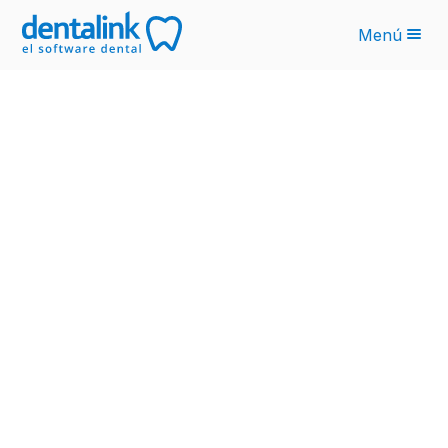
Menú
Funcionalidades
Novedades IA
Planes
Sobre nosotros
Blog
Recursos
Latinoamérica
Ingresar
Solicita tu cotización