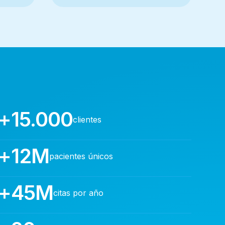
+15.000
clientes
+12M
pacientes únicos
+45M
citas por año