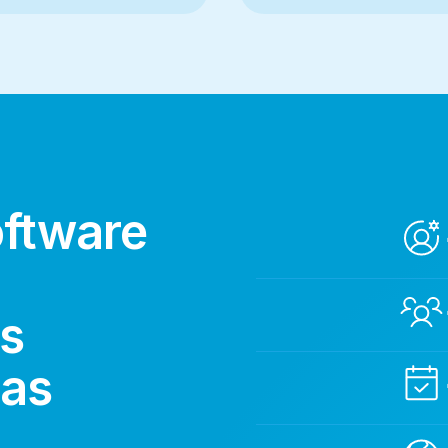
oftware
as
tas