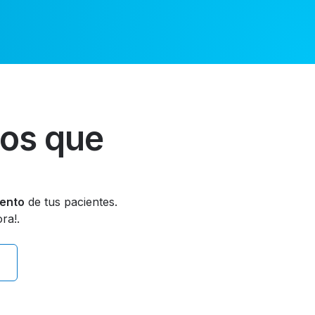
gos que
iento
de tus pacientes.
ra!.