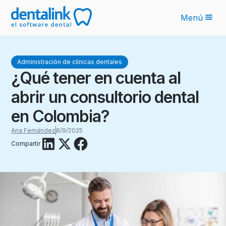
Menú
Funcionalidades
Administración de clínicas dentales
Novedades IA
¿Qué tener en cuenta al
Planes
abrir un consultorio dental
Sobre nosotros
en Colombia?
Blog
Ana Fernández
8/9/2025
Compartir
Recursos
Latinoamérica
Ingresar
Solicita tu cotización