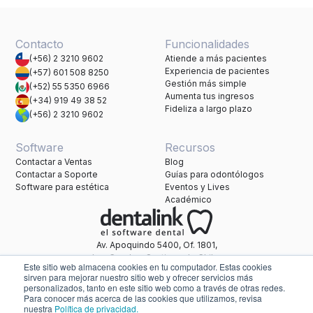
Contacto
Funcionalidades
(+56) 2 3210 9602
Atiende a más pacientes
Experiencia de pacientes
(+57) 601 508 8250
Gestión más simple
(+52) 55 5350 6966
Aumenta tus ingresos
(+34) 919 49 38 52
Fideliza a largo plazo
(+56) 2 3210 9602
Software
Recursos
Contactar a Ventas
Blog
Contactar a Soporte
Guías para odontólogos
Software para estética
Eventos y Lives
Académico
Av. Apoquindo 5400, Of. 1801,
Las Condes, Santiago de Chile.
Este sitio web almacena cookies en tu computador. Estas cookies
Una marca de Healthatom.
sirven para mejorar nuestro sitio web y ofrecer servicios más
personalizados, tanto en este sitio web como a través de otras redes.
Para conocer más acerca de las cookies que utilizamos, revisa
nuestra
Política de privacidad.