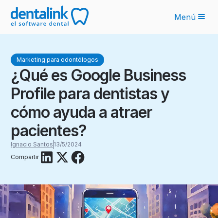
Menú
Funcionalidades
Marketing para odontólogos
Novedades IA
¿Qué es Google Business
Planes
Profile para dentistas y
Sobre nosotros
cómo ayuda a atraer
Blog
pacientes?
Ignacio Santos
13/5/2024
Recursos
Compartir
Latinoamérica
Ingresar
Solicita tu cotización