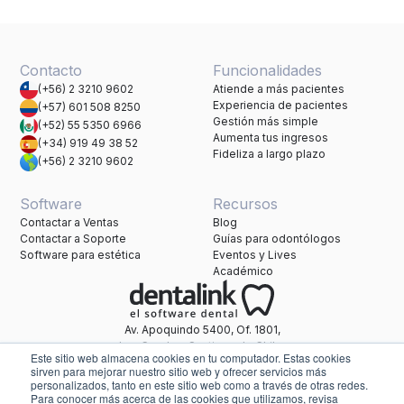
Contacto
Funcionalidades
(+56) 2 3210 9602
Atiende a más pacientes
Experiencia de pacientes
(+57) 601 508 8250
Gestión más simple
(+52) 55 5350 6966
Aumenta tus ingresos
(+34) 919 49 38 52
Fideliza a largo plazo
(+56) 2 3210 9602
Software
Recursos
Contactar a Ventas
Blog
Contactar a Soporte
Guías para odontólogos
Software para estética
Eventos y Lives
Académico
Av. Apoquindo 5400, Of. 1801,
Las Condes, Santiago de Chile.
Este sitio web almacena cookies en tu computador. Estas cookies
Una marca de Healthatom.
sirven para mejorar nuestro sitio web y ofrecer servicios más
personalizados, tanto en este sitio web como a través de otras redes.
Para conocer más acerca de las cookies que utilizamos, revisa