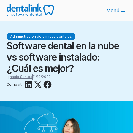
Menú
Funcionalidades
Administración de clínicas dentales
Novedades IA
Software dental en la nube
Planes
vs software instalado:
Sobre nosotros
¿Cuál es mejor?
Blog
Ignacio Santos
11/10/2023
Compartir
Recursos
Latinoamérica
Ingresar
Solicita tu cotización