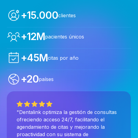
+15.000
clientes
+12M
pacientes únicos
+45M
citas por año
+20
países
"Dentalink optimiza la gestión de consultas
ofreciendo acceso 24/7, facilitando el
agendamiento de citas y mejorando la
proactividad con su sistema de