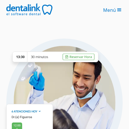
Menú
Funcionalidades
Planes
Sobre nosotros
Blog
Recursos
Latinoamérica
Solicita tu cotización