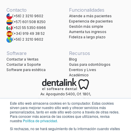
Contacto
Funcionalidades
(+56) 2 3210 9602
Atiende a más pacientes
Experiencia de pacientes
(+57) 601 508 8250
Gestión más simple
(+52) 55 5350 6966
Aumenta tus ingresos
(+34) 919 49 38 52
Fideliza a largo plazo
(+56) 2 3210 9602
Software
Recursos
Contactar a Ventas
Blog
Contactar a Soporte
Guías para odontólogos
Software para estética
Eventos y Lives
Académico
Av. Apoquindo 5400, Of. 1801,
Las Condes, Santiago de Chile.
Este sitio web almacena cookies en tu computador. Estas cookies
Una marca de Healthatom.
sirven para mejorar nuestro sitio web y ofrecer servicios más
personalizados, tanto en este sitio web como a través de otras redes.
Para conocer más acerca de las cookies que utilizamos, revisa
nuestra
Política de privacidad.
soporte@dentalink.net
Si rechazas, no se hará seguimiento de tu información cuando visites
Políticas de Privacidad