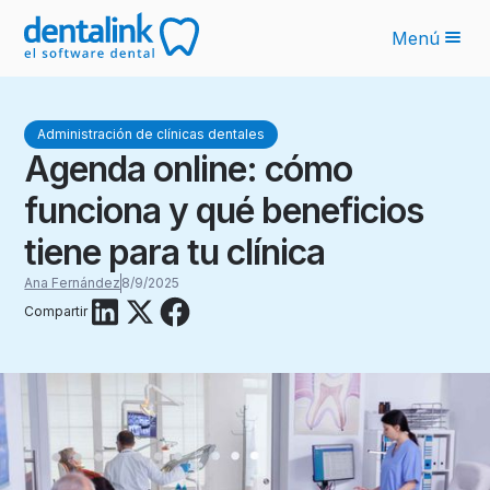
Menú
Funcionalidades
Administración de clínicas dentales
Novedades IA
Agenda online: cómo
Planes
funciona y qué beneficios
Sobre nosotros
tiene para tu clínica
Blog
Ana Fernández
8/9/2025
Compartir
Recursos
Latinoamérica
Ingresar
Solicita tu cotización