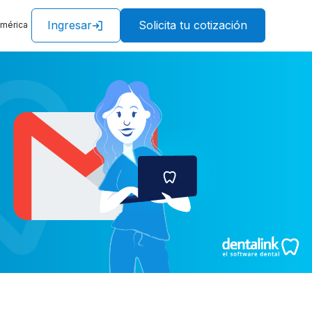
Ingresar
Solicita tu cotización
américa